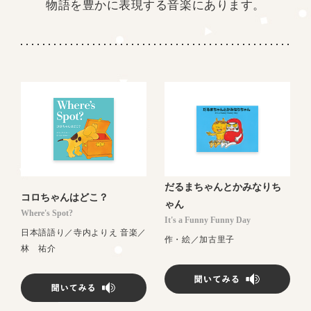
物語を豊かに表現する音楽にあります。
だるまちゃんとかみなりち
コロちゃんはどこ？
ゃん
Where's Spot?
It's a Funny Funny Day
日本語語り／寺内よりえ 音楽／
作・絵／加古里子
林 祐介