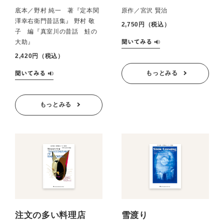
底本／野村 純一 著『定本関
原作／宮沢 賢治
澤幸右衛門昔話集』 野村 敬
2,750円（税込）
子 編『真室川の昔話 鮭の
大助』
2,420円（税込）
もっとみる
もっとみる
注文の多い料理店
雪渡り