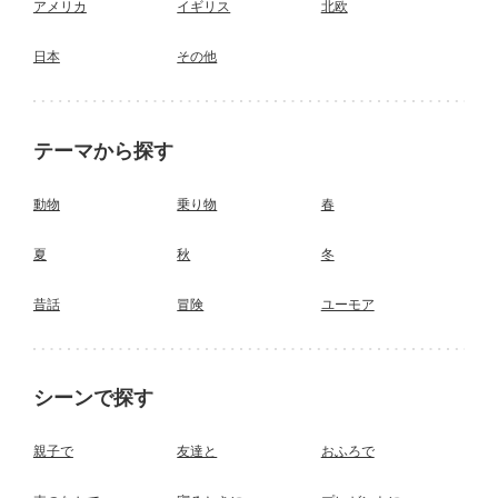
アメリカ
イギリス
北欧
日本
その他
テーマから探す
動物
乗り物
春
夏
秋
冬
昔話
冒険
ユーモア
シーンで探す
親子で
友達と
おふろで