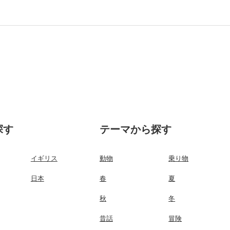
探す
テーマから探す
イギリス
動物
乗り物
日本
春
夏
秋
冬
昔話
冒険