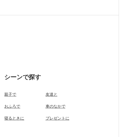
シーンで探す
親子で
友達と
おふろで
車のなかで
寝るときに
プレゼントに