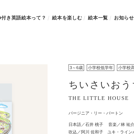
D付き英語絵本って？
絵本を楽しむ
絵本一覧
お知らせ
3～6歳
小学校低学年
小学校
ちいさいおう
THE LITTLE HOUSE
バージニア・リー・バートン
日本語／
石井 桃子
音楽／
林 祐
吹込／
阿川 佐和子 ユキ・ライン