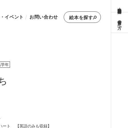
購入方法・取扱書店
・イベント
お問い合わせ
絵本を探す
書店の方へ
高学年
ち
介
ハート
【英語のみも収録】