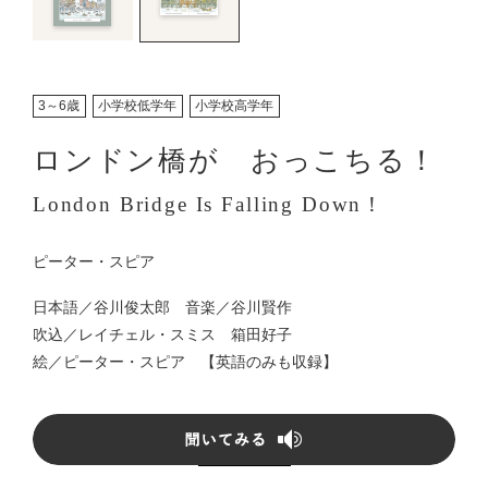
3～6歳
小学校低学年
小学校高学年
ロンドン橋が おっこちる！
London Bridge Is Falling Down！
ピーター・スピア
日本語／
谷川俊太郎
音楽／
谷川賢作
吹込／
レイチェル・スミス 箱田好子
絵／
ピーター・スピア
【英語のみも収録】