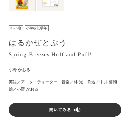
3～6歳
小学校低学年
はるかぜとぷう
Spring Breezes Huff and Puff!
小野 かおる
英語／
アニタ・ティーター
音楽／
林 光
吹込／
中井 啓輔
絵／
小野 かおる