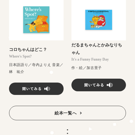
だるまちゃんとかみなりち
コロちゃんはどこ？
ゃん
Where's Spot?
It's a Funny Funny Day
日本語語り／寺内よりえ 音楽／
作・絵／加古里子
林 祐介
絵本一覧へ